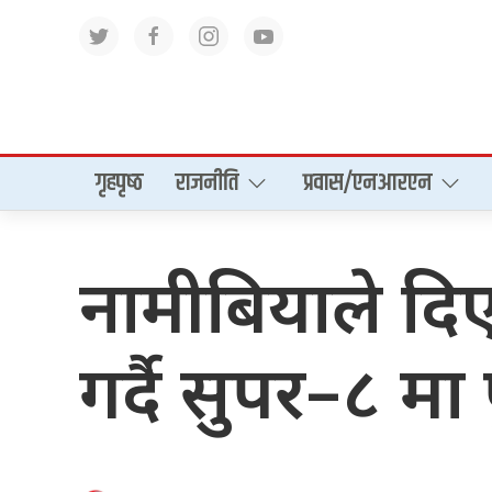
गृहपृष्‍ठ
राजनीति
प्रवास/एनआरएन
नामीबियाले दि
गर्दै सुपर–८ मा प