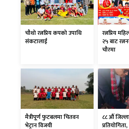
चौथो रत्नप्रिय कपको उपाधि
रत्नप्रिय म
संकटालाई
२५ बाट रत्
चौरमा
मैत्रीपूर्ण फुटबलमा चितवन
८८ औं जिल्ला
भेट्रान विजयी
प्रतियोगिता,