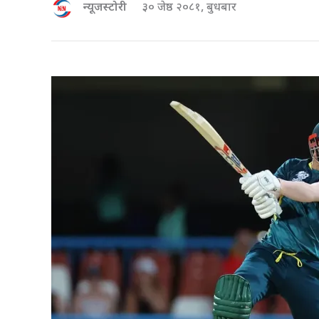
न्यूजस्टोरी
३० जेष्ठ २०८१, बुधबार