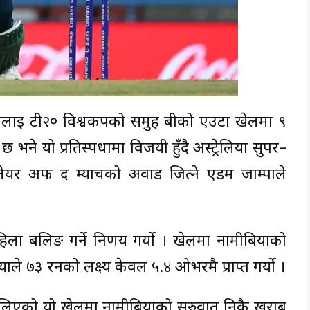
बियालाई टी२० विश्वकपको समुह बीको एउटा खेलमा ९
भने यो प्रतिस्पर्धामा विजयी हुँदै अस्ट्रेलिया सुपर–
्लेयर अफ द म्याचको अवार्ड जित्ने एडम जाम्पाले
ला बलिङ गर्ने निर्णय गर्यो । खेलमा नामीबियाको
ाले ७३ रनको लक्ष्य केवल ५.४ ओभरमै प्राप्त गर्यो ।
खेलिएको यो खेलमा नामीबियाको सुरुवात निकै खराब