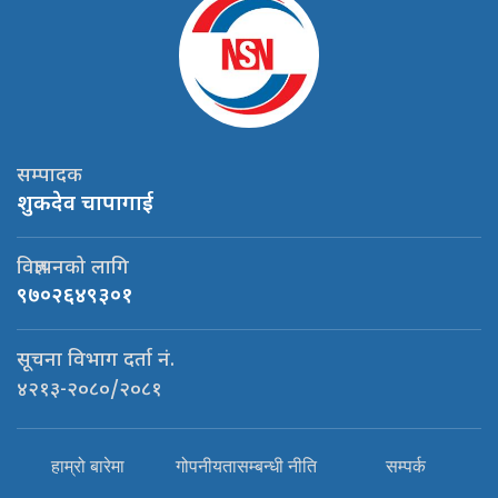
सम्पादक
शुकदेव चापागाई
विज्ञापनको लागि
९७०२६४९३०१
सूचना विभाग दर्ता नं.
४२१३-२०८०/२०८१
हाम्रो बारेमा
गोपनीयतासम्बन्धी नीति
सम्पर्क