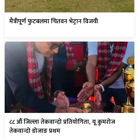
मैत्रीपूर्ण फुटबलमा चितवन भेट्रान विजयी
८८ औं जिल्ला तेकवान्दो प्रतियोगिता, यू कुमरोज
तेकवान्दो डोजाङ प्रथम