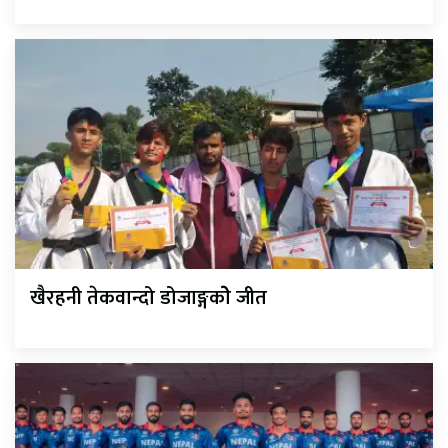
खैरहनी तेकवान्दो डोजाङ्गकोे जीत