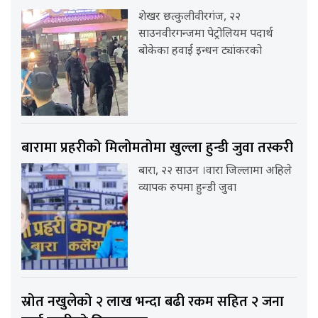
शेखर छत्कुलीवीरगंज, २२
साउनवीरगन्जमा पेट्रोलियम पदार्थ
बोकेका हवाई इन्धन ट्यांकरको
बारामा प्रहरीको मिलोमतोमा खुल्ला हुन्डी जुवा तस्करी
बारा, २२ साउन ।वारा जिल्लामा अहिले
व्यापक रुपमा हुन्डी जुवा
स्रोत नखुलेको २ लाख भन्दा बढी रकम सहित २ जना