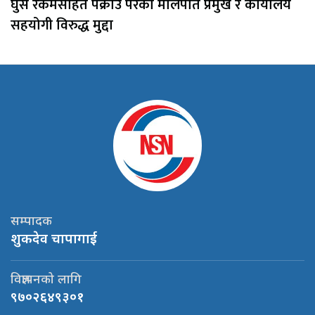
घुस रकमसहित पक्राउ परेका मालपोत प्रमुख र कार्यालय
सहयोगी विरुद्ध मुद्दा
सम्पादक
शुकदेव चापागाई
विज्ञापनको लागि
९७०२६४९३०१