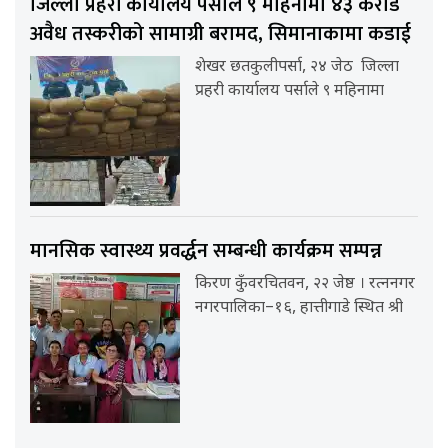
जिल्ला प्रहरी कार्यालय पर्साले ९ महिनामा ४३ करोड
अवैध तस्करीको सामाग्री बरामद, सिमानाकामा कडाई
शेखर छतकुलीपर्सा, २४ जेठ जिल्ला
प्रहरी कार्यालय पर्साले ९ महिनामा
मानसिक स्वास्थ्य प्रवर्द्धन सम्बन्धी कार्यक्रम सम्पन्न
किरण कुँवरचितवन, २२ जेष्ठ । रत्ननगर
नगरपालिका–१६, हात्तीगाडे स्थित श्री