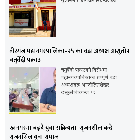
सुशासन र भ्रष्टाचार नियन्त्रणको
वीरगंज महानगरपालिका–२५ का वडा अध्यक्ष आशुतोष
चतुर्वेदी पक्राउ
चतुर्वेदी पक्राउको विरोधमा
महानगरपालिकाका सम्पूर्ण वडा
अध्यक्षहरू आन्दोलितशेखर
छत्कुलीवीरगन्ज १२
रत्ननगरमा बढ्दै युवा सक्रियता, सृजनशील बन्दै
सृजनसिल युवा समाज