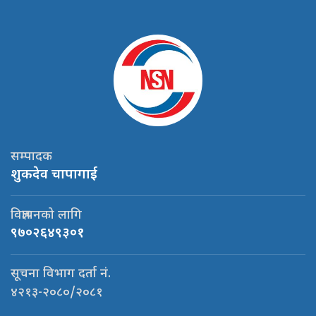
सम्पादक
शुकदेव चापागाई
विज्ञापनको लागि
९७०२६४९३०१
सूचना विभाग दर्ता नं.
४२१३-२०८०/२०८१