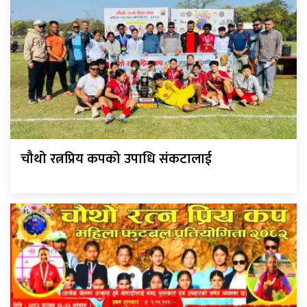
चौथो रत्नप्रिय कपको उपाधि संकटालाई