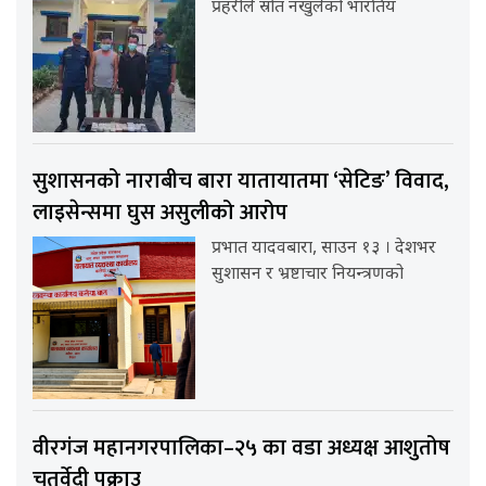
प्रहरीले स्रोत नखुलेको भारतिय
सुशासनको नाराबीच बारा यातायातमा ‘सेटिङ’ विवाद,
लाइसेन्समा घुस असुलीको आरोप
प्रभात यादवबारा, साउन १३ । देशभर
सुशासन र भ्रष्टाचार नियन्त्रणको
वीरगंज महानगरपालिका–२५ का वडा अध्यक्ष आशुतोष
चतुर्वेदी पक्राउ