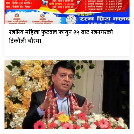
रत्नप्रिय महिला फुटवल फागुन २५ बाट रत्ननगरको
टिकौली चौरमा