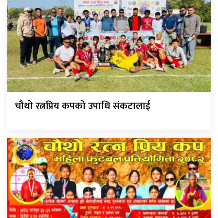
चौथो रत्नप्रिय कपको उपाधि संकटालाई