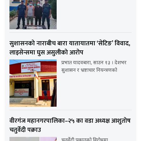
सुशासनको नाराबीच बारा यातायातमा ‘सेटिङ’ विवाद,
लाइसेन्समा घुस असुलीको आरोप
प्रभात यादवबारा, साउन १३ । देशभर
सुशासन र भ्रष्टाचार नियन्त्रणको
वीरगंज महानगरपालिका–२५ का वडा अध्यक्ष आशुतोष
चतुर्वेदी पक्राउ
चतुर्वेदी पक्राउको विरोधमा