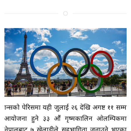
फ्रान्सको पेरिसमा यही जुलाई २६ देखि अगष्ट ११ सम्म
आयोजना हुने ३३ औं गृष्मकालिन ओलम्पिकमा
नेपालबाट ७ खेलाडीले सहभागिता जनाउने भएका