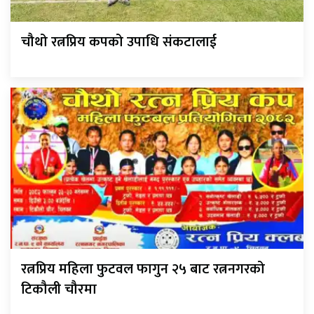
चौथो रत्नप्रिय कपको उपाधि संकटालाई
रत्नप्रिय महिला फुटवल फागुन २५ बाट रत्ननगरको
टिकौली चौरमा