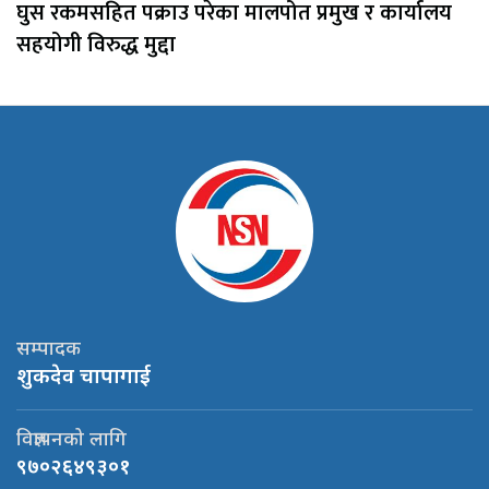
घुस रकमसहित पक्राउ परेका मालपोत प्रमुख र कार्यालय
सहयोगी विरुद्ध मुद्दा
सम्पादक
शुकदेव चापागाई
विज्ञापनको लागि
९७०२६४९३०१