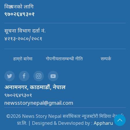
विज्ञापनको लागि
९७०२६४९३०१
सूचना विभाग दर्ता नं.
४२१३-२०८०/२०८१
हाम्रो बारेमा
गोपनीयतासम्बन्धी नीति
सम्पर्क
अनामनगर, काठमाडौं, नेपाल
९७०२६४९३०१
newsstorynepal@gmail.com
©2026 News Story Nepal सर्वाधिकार न्यूजस्टोरी मिडिया नेटवर्क
प्रा.लि. | Designed & Devevloped by :
Appharu