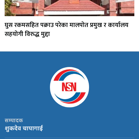
घुस रकमसहित पक्राउ परेका मालपोत प्रमुख र कार्यालय
सहयोगी विरुद्ध मुद्दा
सम्पादक
शुकदेव चापागाई