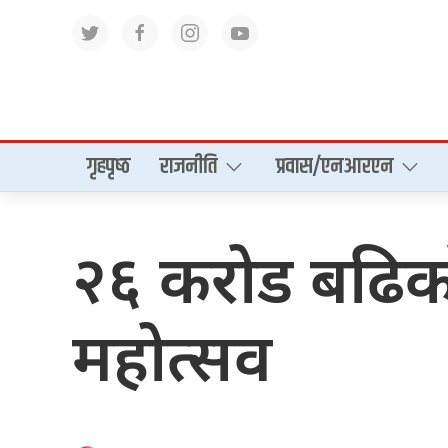
गृहपृष्‍ठ
राजनीति
प्रवास/एनआरएन
२६ करोड बढिको
महोत्सव