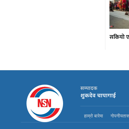
सकियो एक
सम्पादक
शुकदेव चापागाई
हाम्रो बारेमा
गोपनीयतासम