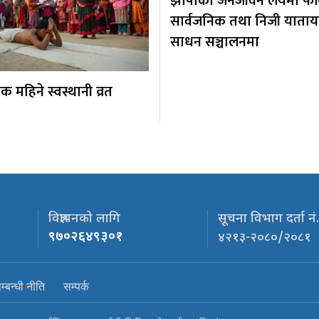
झापाको जनजीवन लयमा फर्कि
सार्वजनिक तथा निजी याता
साधन सञ्चालनमा
 महिने स्वस्थानी व्रत
विज्ञापनको लागि
सूचना विभाग दर्ता नं
९७०२६४९३०१
४२१३-२०८०/२०८१
्बन्धी नीति
सम्पर्क