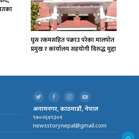
ँदै,
यातका
घुस रकमसहित पक्राउ परेका मालपोत
प्रमुख र कार्यालय सहयोगी विरुद्ध मुद्दा
.
अनामनगर, काठमाडौं, नेपाल
९७०२६४९३०१
newsstorynepal@gmail.com