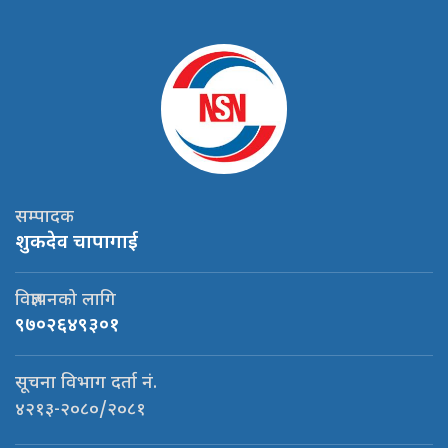
सम्पादक
शुकदेव चापागाई
विज्ञापनको लागि
९७०२६४९३०१
सूचना विभाग दर्ता नं.
४२१३-२०८०/२०८१