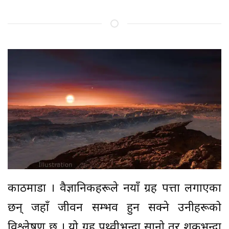
काठमाडौँ । वैज्ञानिकहरूले नयाँ ग्रह पत्ता लगाएका
छन् जहाँ जीवन सम्भव हुन सक्ने उनीहरूको
विश्लेषण छ । यो ग्रह पृथ्वीभन्दा सानो तर शुक्रभन्दा