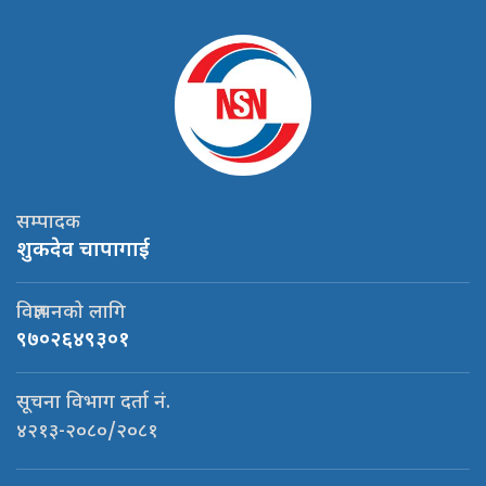
सम्पादक
शुकदेव चापागाई
विज्ञापनको लागि
९७०२६४९३०१
सूचना विभाग दर्ता नं.
४२१३-२०८०/२०८१