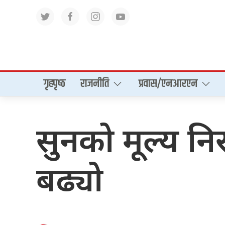
गृहपृष्‍ठ
राजनीति
प्रवास/एनआरएन
सुनको मूल्य न
बढ्यो