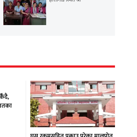
हात्तीगाडे स्थित श्री
ँदै,
यातका
घुस रकमसहित पक्राउ परेका मालपोत