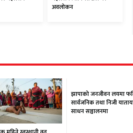
अवलोकन
झापाको जनजीवन लयमा फर्कि
सार्वजनिक तथा निजी याता
साधन सञ्चालनमा
 महिने स्वस्थानी व्रत