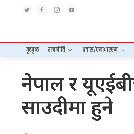
गृहपृष्‍ठ
राजनीति
प्रवास/एनआरएन
नेपाल र यूएई
साउदीमा हुने