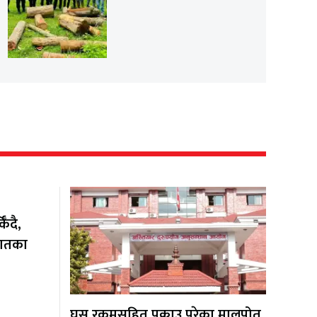
ँदै,
यातका
घुस रकमसहित पक्राउ परेका मालपोत