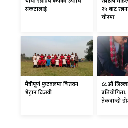
चौथो रत्नप्रिय कपको उपाधि
रत्नप्रिय म
संकटालाई
२५ बाट रत्
चौरमा
मैत्रीपूर्ण फुटबलमा चितवन
८८ औं जिल्ला
भेट्रान विजयी
प्रतियोगिता,
तेकवान्दो ड