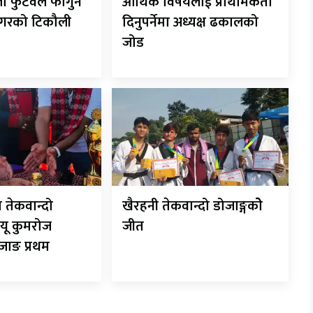
हिला फुटवल फागुन
आर्थिक विषयलाई प्राथमिकता
ननगरको टिकौली
दिनुपर्नेमा अध्यक्ष ढकालको
जोड
 तेकवान्दो
खैरहनी तेकवान्दो डोजाङ्गकोे
 यू कुमरोज
जीत
ोजाङ प्रथम