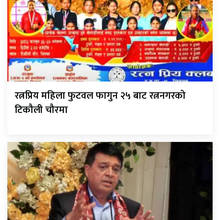
रत्नप्रिय महिला फुटवल फागुन २५ बाट रत्ननगरको
टिकौली चौरमा