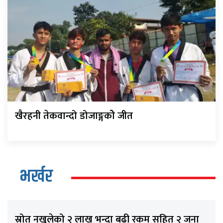
खैरहनी तेकवान्दो डोजाङ्गकोे जीत
भर्खर
स्रोत नखुलेको २ लाख भन्दा बढी रकम सहित २ जना