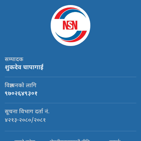
सम्पादक
शुकदेव चापागाई
विज्ञापनको लागि
९७०२६४९३०१
सूचना विभाग दर्ता नं.
४२१३-२०८०/२०८१