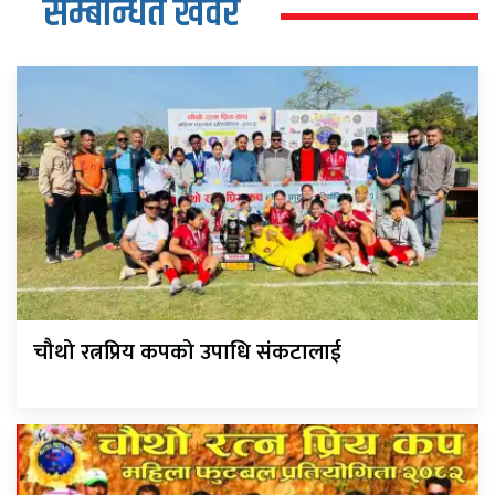
सम्बन्धित खवर
चौथो रत्नप्रिय कपको उपाधि संकटालाई