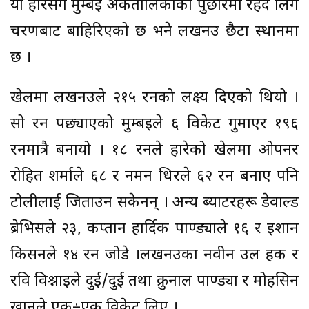
यो हारसँगै मुम्बई अंकतालिकाको पुछारमा रहँदै लिग
चरणबाट बाहिरिएको छ भने लखनउ छैटौं स्थानमा
छ ।
खेलमा लखनउले २१५ रनको लक्ष्य दिएको थियो ।
सो रन पछ्याएको मुम्बइले ६ विकेट गुमाएर १९६
रनमात्रै बनायो । १८ रनले हारेको खेलमा ओपनर
रोहित शर्माले ६८ र नमन धिरले ६२ रन बनाए पनि
टोलीलाई जिताउन सकेनन् । अन्य ब्याटरहरू डेवाल्ड
ब्रेभिसले २३, कप्तान हार्दिक पाण्ड्याले १६ र इशान
किसनले १४ रन जोडे ।लखनउका नवीन उल हक र
रवि विश्नाइले दुई/दुई तथा क्रुनाल पाण्ड्या र मोहसिन
खानले एक÷एक विकेट लिए ।