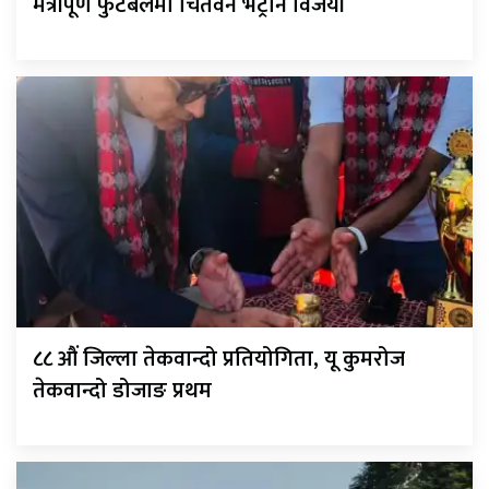
मैत्रीपूर्ण फुटबलमा चितवन भेट्रान विजयी
८८ औं जिल्ला तेकवान्दो प्रतियोगिता, यू कुमरोज
तेकवान्दो डोजाङ प्रथम