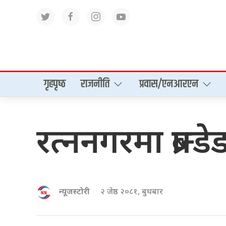
गृहपृष्‍ठ
राजनीति
प्रवास/एनआरएन
रत्ननगरमा ब्रान्
न्यूजस्टोरी
२ जेष्ठ २०८१, बुधबार