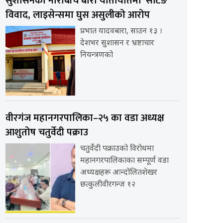
सुशासनको नाराबीच बारा यातायातमा ‘सेटिङ’
विवाद, लाइसेन्समा घुस असुलीको आरोप
प्रभात यादवबारा, साउन १३ ।
देशभर सुशासन र भ्रष्टाचार
नियन्त्रणको
वीरगंज महानगरपालिका–२५ का वडा अध्यक्ष
आशुतोष चतुर्वेदी पक्राउ
चतुर्वेदी पक्राउको विरोधमा
महानगरपालिकाका सम्पूर्ण वडा
अध्यक्षहरू आन्दोलितशेखर
छत्कुलीवीरगन्ज १२