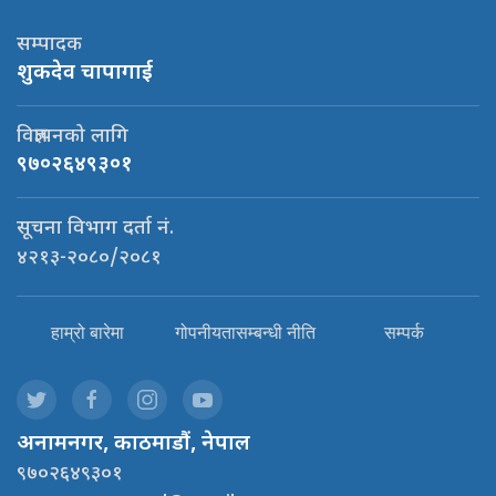
सम्पादक
शुकदेव चापागाई
विज्ञापनको लागि
९७०२६४९३०१
सूचना विभाग दर्ता नं.
४२१३-२०८०/२०८१
हाम्रो बारेमा
गोपनीयतासम्बन्धी नीति
सम्पर्क
अनामनगर, काठमाडौं, नेपाल
९७०२६४९३०१