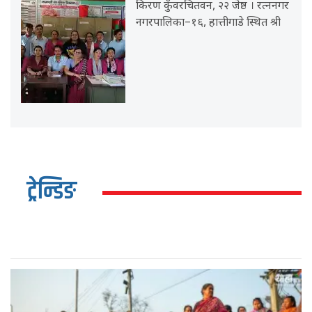
किरण कुँवरचितवन, २२ जेष्ठ । रत्ननगर
नगरपालिका–१६, हात्तीगाडे स्थित श्री
ट्रेन्डिङ