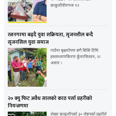
छत्कुलीवीरगन्ज १२
रत्ननगरमा बढ्दै युवा सक्रियता, सृजनशील बन्दै
सृजनसिल युवा समाज
गाउँमा बृक्षारोपण संगै सिसि टिभि
हस्तान्तरणकिरण कुँवरचितवन, २८
असार ।
२० क्यु फिट अवैध सालको काठ पर्सा प्रहरीको
नियन्त्रणमा
शेखर छत्कुलीपर्सा ३० जेष्ठपर्सा प्रहरीले