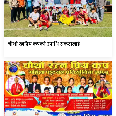
चौथो रत्नप्रिय कपको उपाधि संकटालाई