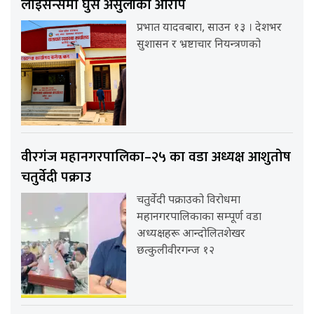
लाइसेन्समा घुस असुलीको आरोप
प्रभात यादवबारा, साउन १३ । देशभर
सुशासन र भ्रष्टाचार नियन्त्रणको
वीरगंज महानगरपालिका–२५ का वडा अध्यक्ष आशुतोष
चतुर्वेदी पक्राउ
चतुर्वेदी पक्राउको विरोधमा
महानगरपालिकाका सम्पूर्ण वडा
अध्यक्षहरू आन्दोलितशेखर
छत्कुलीवीरगन्ज १२