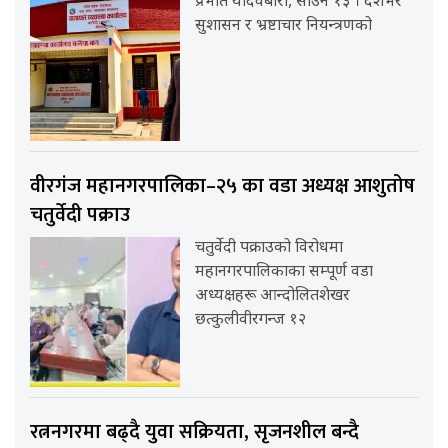
प्रभात यादवबारा, साउन १३ । देशभर
सुशासन र भ्रष्टाचार नियन्त्रणको
वीरगंज महानगरपालिका–२५ का वडा अध्यक्ष आशुतोष
चतुर्वेदी पक्राउ
चतुर्वेदी पक्राउको विरोधमा
महानगरपालिकाका सम्पूर्ण वडा
अध्यक्षहरू आन्दोलितशेखर
छत्कुलीवीरगन्ज १२
रत्ननगरमा बढ्दै युवा सक्रियता, सृजनशील बन्दै