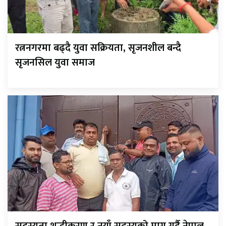
रत्ननगरमा बढ्दै युवा सक्रियता, सृजनशील बन्दै
सृजनसिल युवा समाज