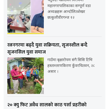
चतुर्वेदी पक्राउको विरोधमा
महानगरपालिकाका सम्पूर्ण वडा
अध्यक्षहरू आन्दोलितशेखर
छत्कुलीवीरगन्ज १२
रत्ननगरमा बढ्दै युवा सक्रियता, सृजनशील बन्दै
सृजनसिल युवा समाज
गाउँमा बृक्षारोपण संगै सिसि टिभि
हस्तान्तरणकिरण कुँवरचितवन, २८
असार ।
२० क्यु फिट अवैध सालको काठ पर्सा प्रहरीको