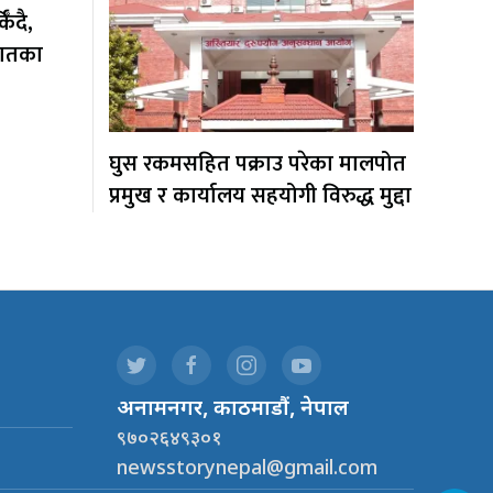
ँदै,
यातका
घुस रकमसहित पक्राउ परेका मालपोत
प्रमुख र कार्यालय सहयोगी विरुद्ध मुद्दा
.
अनामनगर, काठमाडौं, नेपाल
९७०२६४९३०१
newsstorynepal@gmail.com