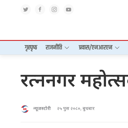
गृहपृष्‍ठ
राजनीति
प्रवास/एनआरएन
रत्ननगर महोत्स
न्यूजस्टोरी
२५ पुस २०८०, बुधबार