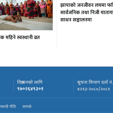
झापाको जनजीवन लयमा फर्कि
सार्वजनिक तथा निजी याता
साधन सञ्चालनमा
 महिने स्वस्थानी व्रत
विज्ञापनको लागि
सूचना विभाग दर्ता नं
९७०२६४९३०१
४२१३-२०८०/२०८१
्बन्धी नीति
सम्पर्क