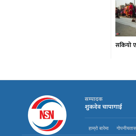
सकियो एक
सम्पादक
शुकदेव चापागाई
हाम्रो बारेमा
गोपनीयतासम