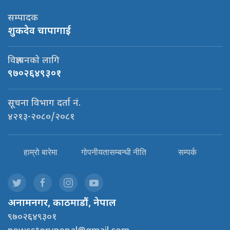
सम्पादक
शुकदेव चापागाई
विज्ञापनको लागि
९७०२६४९३०१
सूचना विभाग दर्ता नं.
४२१३-२०८०/२०८१
हाम्रो बारेमा
गोपनीयतासम्बन्धी नीति
सम्पर्क
अनामनगर, काठमाडौं, नेपाल
९७०२६४९३०१