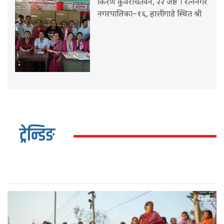
किरण कुँवरचितवन, २२ जेष्ठ । रत्ननगर
नगरपालिका–१६, हात्तीगाडे स्थित श्री
ट्रेन्डिङ