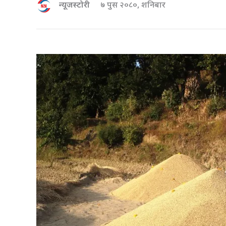
न्यूजस्टोरी
७ पुस २०८०, शनिबार