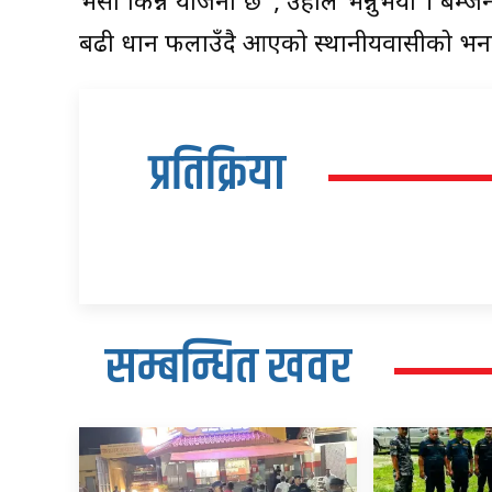
भैँसी किन्ने योजना छ”, उहाँले भन्नुभयो । बम
बढी धान फलाउँदै आएको स्थानीयवासीको भन
प्रतिक्रिया
सम्बन्धित खवर