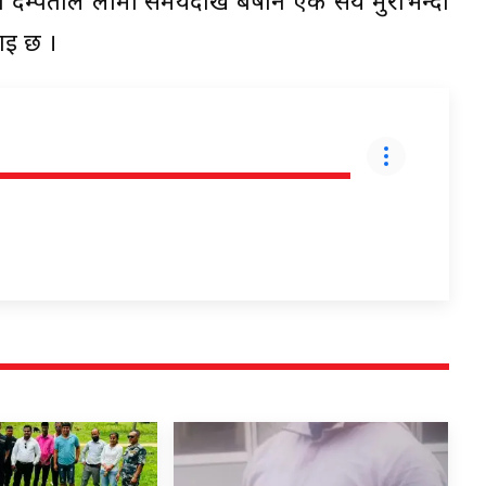
्जन दम्पतीले लामो समयदेखि बर्षेनि एक सय मुरीभन्दा
ाइ छ ।