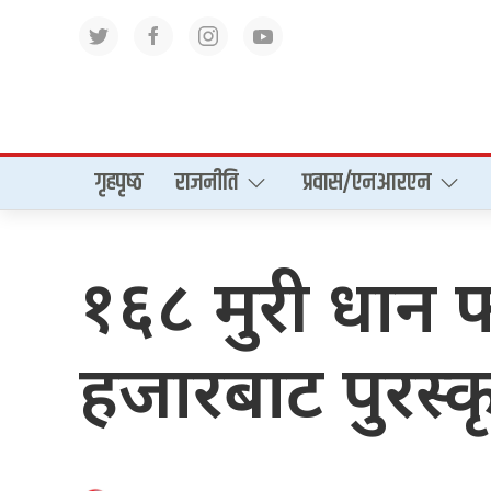
गृहपृष्‍ठ
राजनीति
प्रवास/एनआरएन
१६८ मुरी धान 
हजारबाट पुरस्क