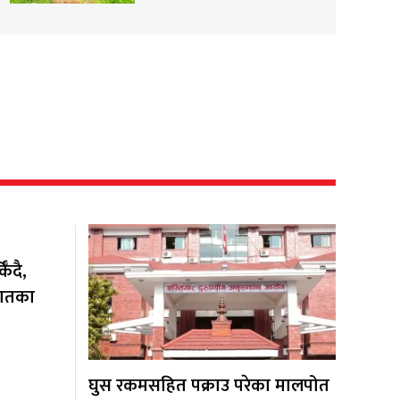
ँदै,
यातका
घुस रकमसहित पक्राउ परेका मालपोत