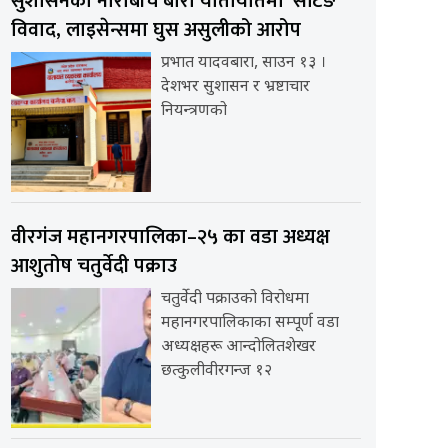
सुशासनको नाराबीच बारा यातायातमा ‘सेटिङ’
विवाद, लाइसेन्समा घुस असुलीको आरोप
प्रभात यादवबारा, साउन १३ ।
देशभर सुशासन र भ्रष्टाचार
नियन्त्रणको
वीरगंज महानगरपालिका–२५ का वडा अध्यक्ष
आशुतोष चतुर्वेदी पक्राउ
चतुर्वेदी पक्राउको विरोधमा
महानगरपालिकाका सम्पूर्ण वडा
अध्यक्षहरू आन्दोलितशेखर
छत्कुलीवीरगन्ज १२