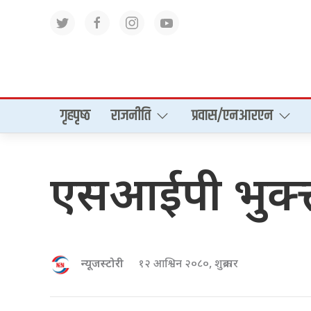
गृहपृष्‍ठ
राजनीति
प्रवास/एनआरएन
एसआईपी भुक्त
न्यूजस्टोरी
१२ आश्विन २०८०, शुक्रबार