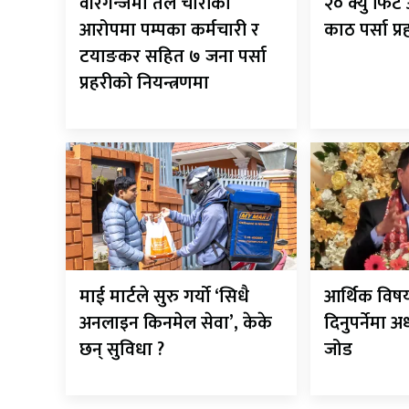
वीरगन्जमा तेल चोरीको
२० क्यु फि
आरोपमा पम्पका कर्मचारी र
काठ पर्सा प्
टयाङकर सहित ७ जना पर्सा
प्रहरीको नियन्त्रणमा
माई मार्टले सुरु गर्यो ‘सिधै
आर्थिक विष
अनलाइन किनमेल सेवा’, केके
दिनुपर्नेमा 
छन् सुविधा ?
जोड