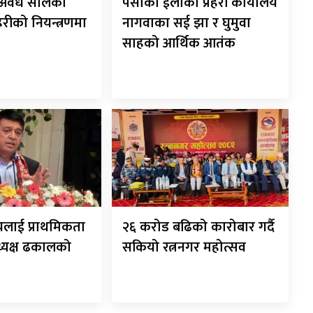
ट अवैध सालको
पर्साको ईलाका प्रहरी कार्यालय
रहरीको नियन्त्रणमा
नागवाका सई झा र घुमुवा
साहको आर्थिक आतंक
यलाई प्राथमिकता
२६ करोड बढिको कारोबार गर्दै
अध्यक्ष ढकालको
सकियो रत्ननगर महोत्सव