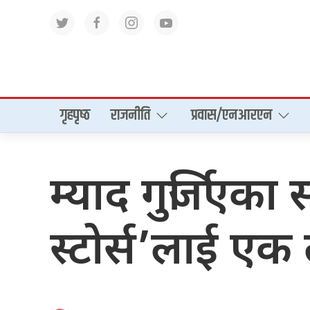
गृहपृष्‍ठ
राजनीति
प्रवास/एनआरएन
म्याद गुर्जिएका स
स्टोर्स’लाई ए