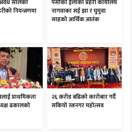
ट अवैध सालको
पर्साको ईलाका प्रहरी कार्यालय
रहरीको नियन्त्रणमा
नागवाका सई झा र घुमुवा
साहको आर्थिक आतंक
यलाई प्राथमिकता
२६ करोड बढिको कारोबार गर्दै
अध्यक्ष ढकालको
सकियो रत्ननगर महोत्सव