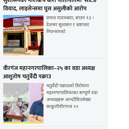
सुशासनको नाराबीच बारा यातायातमा ‘सेटिङ’
विवाद, लाइसेन्समा घुस असुलीको आरोप
प्रभात यादवबारा, साउन १३ ।
देशभर सुशासन र भ्रष्टाचार
नियन्त्रणको
वीरगंज महानगरपालिका–२५ का वडा अध्यक्ष
आशुतोष चतुर्वेदी पक्राउ
चतुर्वेदी पक्राउको विरोधमा
महानगरपालिकाका सम्पूर्ण वडा
अध्यक्षहरू आन्दोलितशेखर
छत्कुलीवीरगन्ज १२