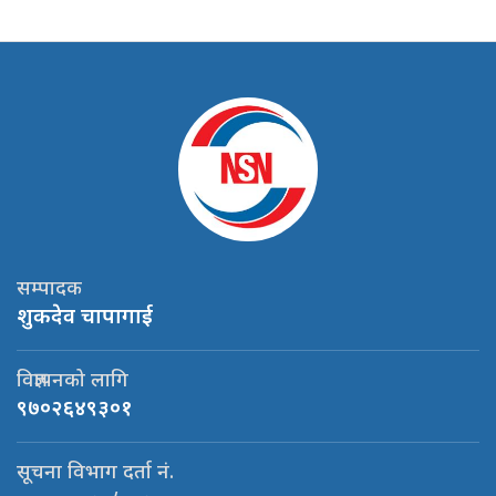
सम्पादक
शुकदेव चापागाई
विज्ञापनको लागि
९७०२६४९३०१
सूचना विभाग दर्ता नं.