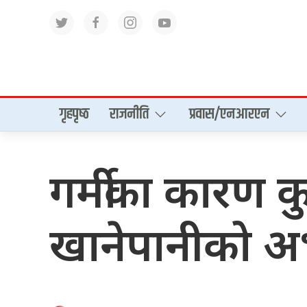
गृहपृष्‍ठ
राजनीति
प्रवास/एनआरएन
गर्मीका कारण क
खानेपानीको अ