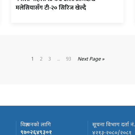
मलेसियासँग टी-२० सिरिज खेल्दै
1
2
3
...
93
Next Page »
विज्ञापनको लागि
सूचना विभाग दर्ता नं
९७०२६४९३०१
४२१३-२०८०/२०८१