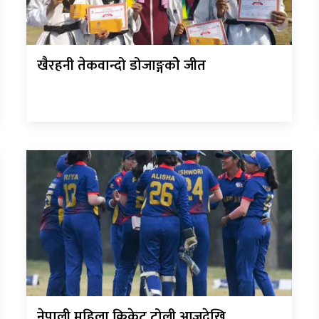
खैरहनी तेकवान्दो डोजाङ्गकोे जीत
नेपाली महिला क्रिकेट टोली आजदेखि