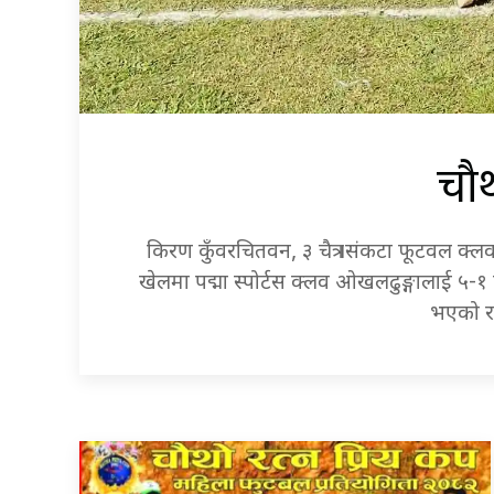
चौथ
किरण कुँवरचितवन, ३ चैत्र ।संकटा फूटवल क
खेलमा पद्मा स्पोर्टस क्लव ओखलढुङ्गालाई ५-१
भएको रत