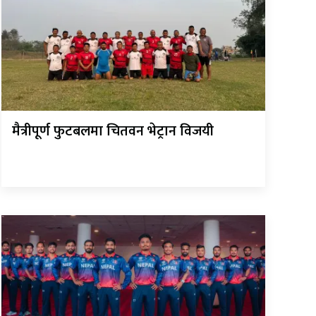
मैत्रीपूर्ण फुटबलमा चितवन भेट्रान विजयी