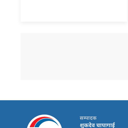
सम्पादक
शुकदेव चापागाई