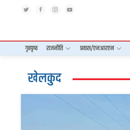
गृहपृष्‍ठ
राजनीति
प्रवास/एनआरएन
खेलकुद