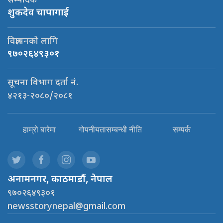
सम्पादक
शुकदेव चापागाई
विज्ञापनको लागि
९७०२६४९३०१
सूचना विभाग दर्ता नं.
४२१३-२०८०/२०८१
हाम्रो बारेमा
गोपनीयतासम्बन्धी नीति
सम्पर्क
अनामनगर, काठमाडौं, नेपाल
९७०२६४९३०१
newsstorynepal@gmail.com