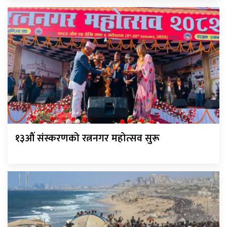
१३औं संस्करणको रत्ननगर महोत्सव सुरू