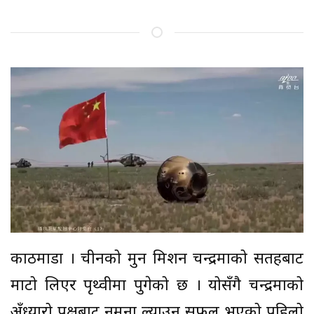
काठमाडौँ । चीनको मुन मिशन चन्द्रमाको सतहबाट
माटो लिएर पृथ्वीमा पुगेको छ । योसँगै चन्द्रमाको
अँध्यारो पक्षबाट नमूना ल्याउन सफल भएको पहिलो