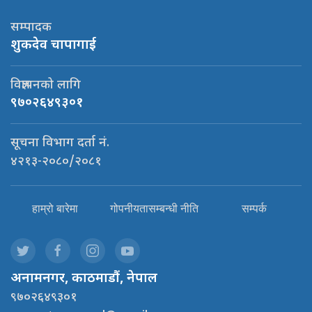
सम्पादक
शुकदेव चापागाई
विज्ञापनको लागि
९७०२६४९३०१
सूचना विभाग दर्ता नं.
४२१३-२०८०/२०८१
हाम्रो बारेमा
गोपनीयतासम्बन्धी नीति
सम्पर्क
अनामनगर, काठमाडौं, नेपाल
९७०२६४९३०१