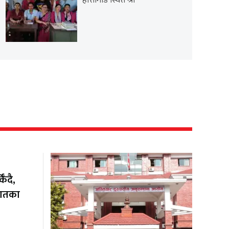
हात्तीगाडे स्थित श्री
ँदै,
यातका