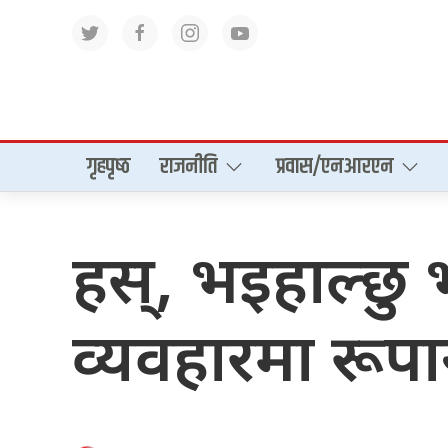
गृहपृष्‍ठ
राजनीति
प्रवास/एनआरएन
हस्, भइहाल्छु भ
व्यवहारमा रूपान