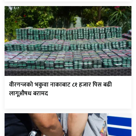
वीरगन्जको भकुवा नाकाबाट ८१ हजार पिस बढी
लागूऔषध बरामद