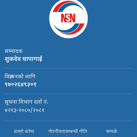
सम्पादक
शुकदेव चापागाई
विज्ञापनको लागि
९७०२६४९३०१
सूचना विभाग दर्ता नं.
४२१३-२०८०/२०८१
हाम्रो बारेमा
गोपनीयतासम्बन्धी नीति
सम्पर्क