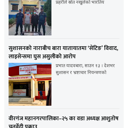
प्रहरीले स्रोत नखुलेको भारतिय
सुशासनको नाराबीच बारा यातायातमा ‘सेटिङ’ विवाद,
लाइसेन्समा घुस असुलीको आरोप
प्रभात यादवबारा, साउन १३ । देशभर
सुशासन र भ्रष्टाचार नियन्त्रणको
वीरगंज महानगरपालिका–२५ का वडा अध्यक्ष आशुतोष
चतुर्वेदी पक्राउ