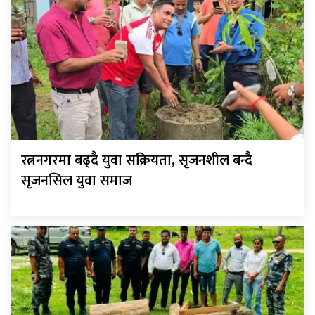
रत्ननगरमा बढ्दै युवा सक्रियता, सृजनशील बन्दै
सृजनसिल युवा समाज