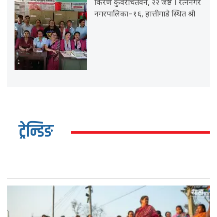
किरण कुँवरचितवन, २२ जेष्ठ । रत्ननगर
नगरपालिका–१६, हात्तीगाडे स्थित श्री
ट्रेन्डिङ