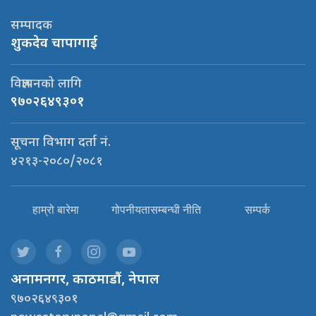
सम्पादक
शुकदेव चापागाई
विज्ञापनको लागि
९७०२६४९३०१
सूचना विभाग दर्ता नं.
४२१३-२०८०/२०८१
हाम्रो बारेमा
गोपनीयतासम्बन्धी नीति
सम्पर्क
अनामनगर, काठमाडौं, नेपाल
९७०२६४९३०१