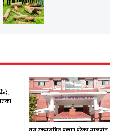
ँदै,
यातका
घुस रकमसहित पक्राउ परेका मालपोत