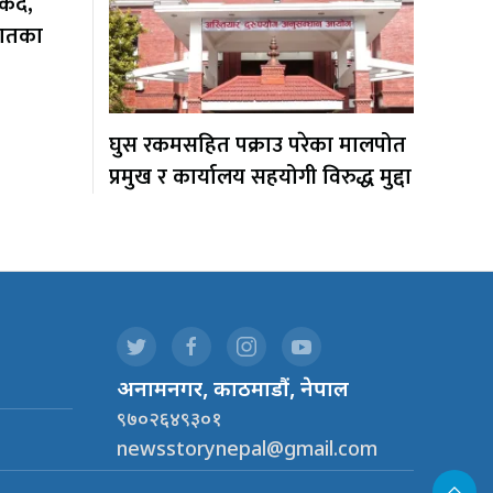
ँदै,
यातका
घुस रकमसहित पक्राउ परेका मालपोत
प्रमुख र कार्यालय सहयोगी विरुद्ध मुद्दा
.
अनामनगर, काठमाडौं, नेपाल
९७०२६४९३०१
newsstorynepal@gmail.com