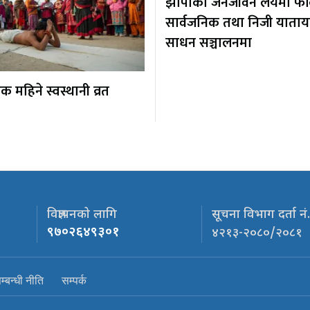
झापाको जनजीवन लयमा फर्कि
सार्वजनिक तथा निजी याता
साधन सञ्चालनमा
 महिने स्वस्थानी व्रत
विज्ञापनको लागि
सूचना विभाग दर्ता नं
९७०२६४९३०१
४२१३-२०८०/२०८१
्बन्धी नीति
सम्पर्क