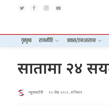
गृहपृष्‍ठ
राजनीति
प्रवास/एनआरएन
सातामा २४ सयल
न्यूजस्टोरी
१२ जेष्ठ २०८१, शनिबार