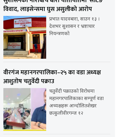
सुशासनको नाराबीच बारा यातायातमा ‘सेटिङ’
विवाद, लाइसेन्समा घुस असुलीको आरोप
प्रभात यादवबारा, साउन १३ ।
देशभर सुशासन र भ्रष्टाचार
नियन्त्रणको
वीरगंज महानगरपालिका–२५ का वडा अध्यक्ष
आशुतोष चतुर्वेदी पक्राउ
चतुर्वेदी पक्राउको विरोधमा
महानगरपालिकाका सम्पूर्ण वडा
अध्यक्षहरू आन्दोलितशेखर
छत्कुलीवीरगन्ज १२