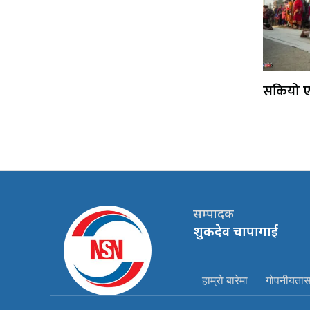
सकियो एक
सम्पादक
शुकदेव चापागाई
हाम्रो बारेमा
गोपनीयतासम