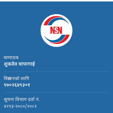
सम्पादक
शुकदेव चापागाई
विज्ञापनको लागि
९७०२६४९३०१
सूचना विभाग दर्ता नं.
४२१३-२०८०/२०८१