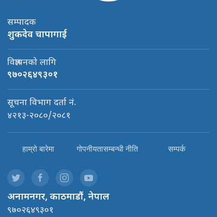
सम्पादक
शुकदेव चापागाई
विज्ञापनको लागि
९७०२६४९३०१
सूचना विभाग दर्ता नं.
४२१३-२०८०/२०८१
हाम्रो बारेमा
गोपनीयतासम्बन्धी नीति
सम्पर्क
अनामनगर, काठमाडौं, नेपाल
९७०२६४९३०१