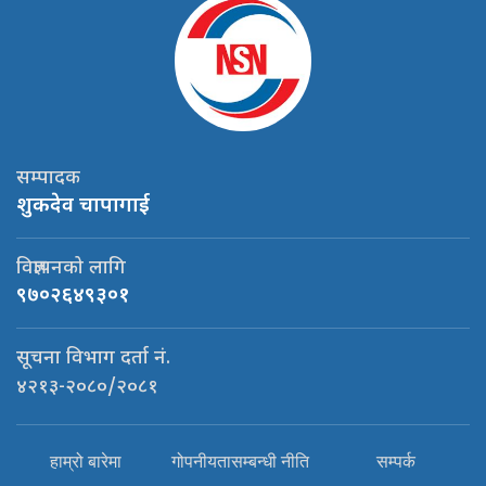
सम्पादक
शुकदेव चापागाई
विज्ञापनको लागि
९७०२६४९३०१
सूचना विभाग दर्ता नं.
४२१३-२०८०/२०८१
हाम्रो बारेमा
गोपनीयतासम्बन्धी नीति
सम्पर्क