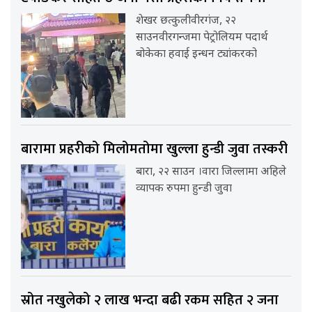
शेखर छत्कुलीवीरगंज, २२
साउनवीरगन्जमा पेट्रोलियम पदार्थ
बोकेका हवाई इन्धन ट्यांकरको
बारामा प्रहरीको मिलोमतोमा खुल्ला हुन्डी जुवा तस्करी
बारा, २२ साउन ।वारा जिल्लामा अहिले
व्यापक रुपमा हुन्डी जुवा
स्रोत नखुलेको २ लाख भन्दा बढी रकम सहित २ जना