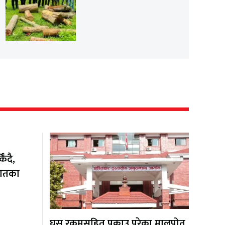
ँदै,
यातका
घुस रकमसहित पक्राउ परेका मालपोत