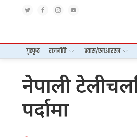
गृहपृष्‍ठ
राजनीति
प्रवास/एनआरएन
नेपाली टेलीचलच
पर्दामा