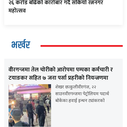
२६ करोड बढिको कारोबार गर्दै सकियो रत्ननगर
महोत्सव
भर्खर
वीरगन्जमा तेल चोरीको आरोपमा पम्पका कर्मचारी र
टयाङकर सहित ७ जना पर्सा प्रहरीको नियन्त्रणमा
शेखर छत्कुलीवीरगंज, २२
साउनवीरगन्जमा पेट्रोलियम पदार्थ
बोकेका हवाई इन्धन ट्यांकरको