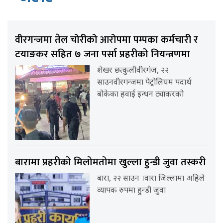
वीरगन्जमा तेल चोरीको आरोपमा पम्पका कर्मचारी र
टयाङकर सहित ७ जना पर्सा प्रहरीको नियन्त्रणमा
शेखर छत्कुलीवीरगंज, २२
साउनवीरगन्जमा पेट्रोलियम पदार्थ
बोकेका हवाई इन्धन ट्यांकरको
बारामा प्रहरीको मिलोमतोमा खुल्ला हुन्डी जुवा तस्करी
बारा, २२ साउन ।वारा जिल्लामा अहिले
व्यापक रुपमा हुन्डी जुवा