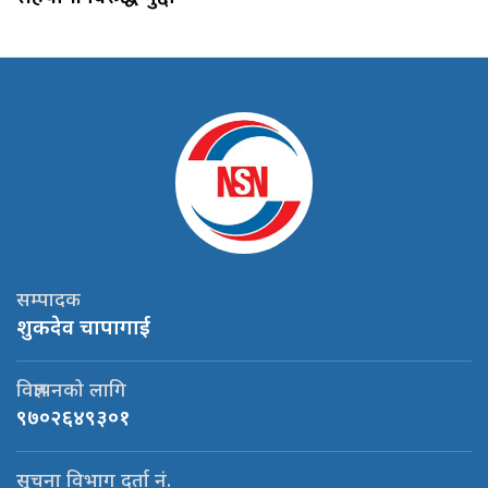
सम्पादक
शुकदेव चापागाई
विज्ञापनको लागि
९७०२६४९३०१
सूचना विभाग दर्ता नं.