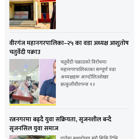
वीरगंज महानगरपालिका–२५ का वडा अध्यक्ष आशुतोष
चतुर्वेदी पक्राउ
चतुर्वेदी पक्राउको विरोधमा
महानगरपालिकाका सम्पूर्ण वडा
अध्यक्षहरू आन्दोलितशेखर
छत्कुलीवीरगन्ज १२
रत्ननगरमा बढ्दै युवा सक्रियता, सृजनशील बन्दै
सृजनसिल युवा समाज
गाउँमा बृक्षारोपण संगै सिसि टिभि