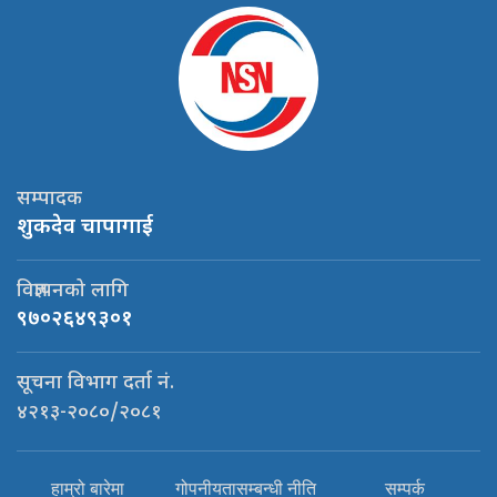
सम्पादक
शुकदेव चापागाई
विज्ञापनको लागि
९७०२६४९३०१
सूचना विभाग दर्ता नं.
४२१३-२०८०/२०८१
हाम्रो बारेमा
गोपनीयतासम्बन्धी नीति
सम्पर्क