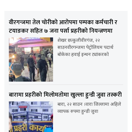
वीरगन्जमा तेल चोरीको आरोपमा पम्पका कर्मचारी र
टयाङकर सहित ७ जना पर्सा प्रहरीको नियन्त्रणमा
शेखर छत्कुलीवीरगंज, २२
साउनवीरगन्जमा पेट्रोलियम पदार्थ
बोकेका हवाई इन्धन ट्यांकरको
बारामा प्रहरीको मिलोमतोमा खुल्ला हुन्डी जुवा तस्करी
बारा, २२ साउन ।वारा जिल्लामा अहिले
व्यापक रुपमा हुन्डी जुवा