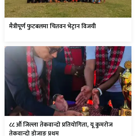
मैत्रीपूर्ण फुटबलमा चितवन भेट्रान विजयी
८८ औं जिल्ला तेकवान्दो प्रतियोगिता, यू कुमरोज
तेकवान्दो डोजाङ प्रथम