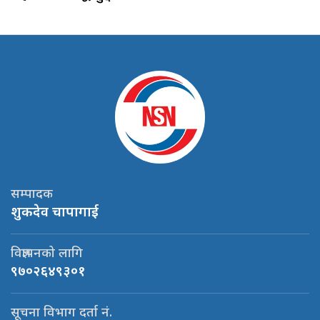
सम्पादक
शुकदेव चापागाई
विज्ञापनको लागि
९७०२६४९३०१
सूचना विभाग दर्ता नं.