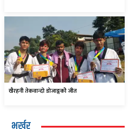
खैरहनी तेकवान्दो डोजाङ्गकोे जीत
भर्खर