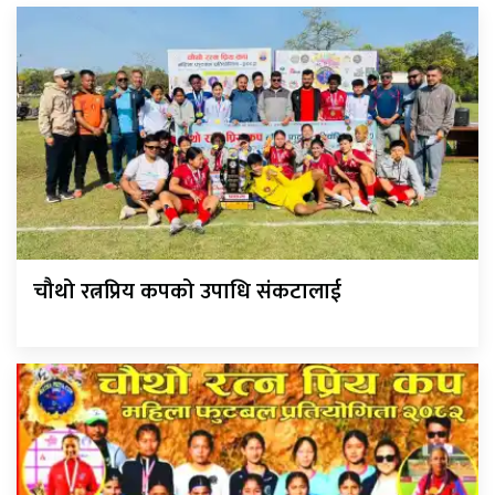
चौथो रत्नप्रिय कपको उपाधि संकटालाई