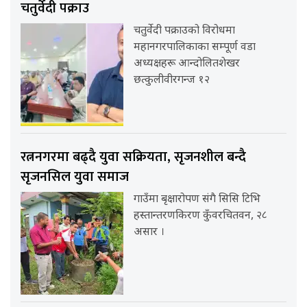
चतुर्वेदी पक्राउ
चतुर्वेदी पक्राउको विरोधमा
महानगरपालिकाका सम्पूर्ण वडा
अध्यक्षहरू आन्दोलितशेखर
छत्कुलीवीरगन्ज १२
रत्ननगरमा बढ्दै युवा सक्रियता, सृजनशील बन्दै
सृजनसिल युवा समाज
गाउँमा बृक्षारोपण संगै सिसि टिभि
हस्तान्तरणकिरण कुँवरचितवन, २८
असार ।