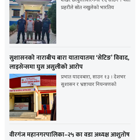
शेखर छत्कुलीवीरगन्ज १६ साउन । पर्सा
प्रहरीले स्रोत नखुलेको भारतिय
सुशासनको नाराबीच बारा यातायातमा ‘सेटिङ’ विवाद,
लाइसेन्समा घुस असुलीको आरोप
प्रभात यादवबारा, साउन १३ । देशभर
सुशासन र भ्रष्टाचार नियन्त्रणको
वीरगंज महानगरपालिका–२५ का वडा अध्यक्ष आशुतोष