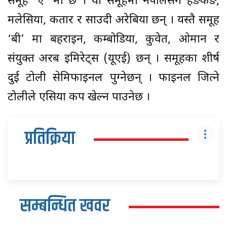
समूह ‘ए’ मा छ । यो समूहमा नेपालसँगै हङकङ,
मलेसिया, कतार र साउदी अरेबिया छन् । यस्तै समूह
‘बी’ मा बहराइन, कम्बोडिया, कुवेत, ओमान र
संयुक्त अरब इमिरेट्स (यूएई) छन् । समूहका शीर्ष
दुई टोली सेमिफाइनल पुग्नेछन् । फाइनल जित्ने
टोलीले एसिया कप खेल्न पाउनेछ ।
प्रतिक्रिया
सम्बन्धित खवर