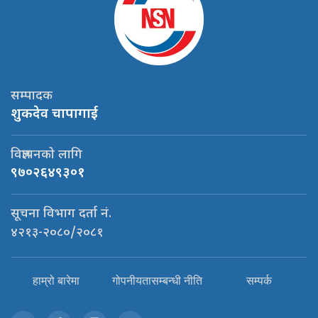
सम्पादक
शुकदेव चापागाई
विज्ञापनको लागि
९७०२६४९३०१
सूचना विभाग दर्ता नं.
४२१३-२०८०/२०८१
हाम्रो बारेमा
गोपनीयतासम्बन्धी नीति
सम्पर्क