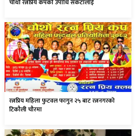
चौथो रत्नप्रिय कपको उपाधि संकटालाई
रत्नप्रिय महिला फुटवल फागुन २५ बाट रत्ननगरको
टिकौली चौरमा