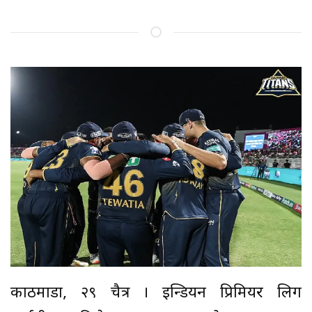
काठमाडौं, २९ चैत्र । इन्डियन प्रिमियर लिग