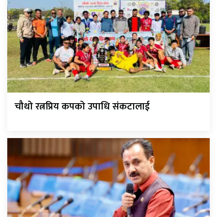
चौथो रत्नप्रिय कपको उपाधि संकटालाई