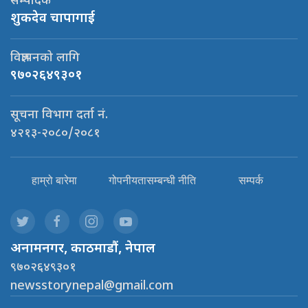
सम्पादक
शुकदेव चापागाई
विज्ञापनको लागि
९७०२६४९३०१
सूचना विभाग दर्ता नं.
४२१३-२०८०/२०८१
हाम्रो बारेमा
गोपनीयतासम्बन्धी नीति
सम्पर्क
अनामनगर, काठमाडौं, नेपाल
९७०२६४९३०१
newsstorynepal@gmail.com