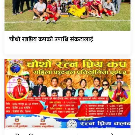
चौथो रत्नप्रिय कपको उपाधि संकटालाई