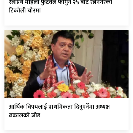
रत्नप्रिय महिला फुटवल फागुन २५ बाट रत्ननगरको
टिकौली चौरमा
आर्थिक विषयलाई प्राथमिकता दिनुपर्नेमा अध्यक्ष
ढकालको जोड